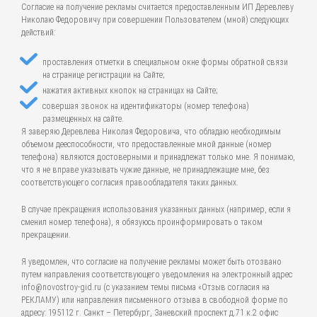
Согласие на получение рекламы считается предоставленным ИП Деревлеву
Николаю Федоровичу при совершении Пользователем (мной) следующих
действий:
проставления отметки в специальном окне формы обратной связи
на странице регистрации на Сайте;
нажатия активных кнопок на страницах на Сайте;
совершая звонок на идентификаторы (номер телефона)
размещенных на сайте.
Я заверяю Деревлева Николая Федоровича, что обладаю необходимым
объемом дееспособности, что предоставленные мной данные (номер
телефона) являются достоверными и принадлежат только мне. Я понимаю,
что я не вправе указывать чужие данные, не принадлежащие мне, без
соответствующего согласия правообладателя таких данных.
В случае прекращения использования указанных данных (например, если я
сменил номер телефона), я обязуюсь проинформировать о таком
прекращении.
Я уведомлен, что согласие на получение рекламы может быть отозвано
путем направления соответствующего уведомления на электронный адрес
info@novostroy-gid.ru (с указанием темы письма «Отзыв согласия на
РЕКЛАМУ) или направления письменного отзыва в свободной форме по
адресу: 195112 г. Санкт – Петербург, Заневский проспект д.71 к.2 офис