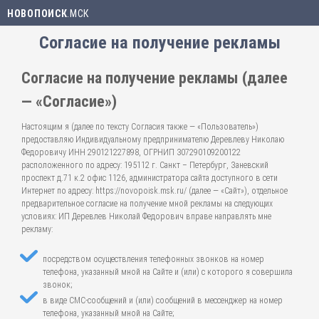
НОВОПОИСК
.МСК
Согласие на получение рекламы
Согласие на получение рекламы (далее
— «Согласие»)
Настоящим я (далее по тексту Согласия также — «Пользователь»)
предоставляю Индивидуальному предпринимателю Деревлеву Николаю
Федоровичу ИНН 290121227898, ОГРНИП 307290109200122
расположенного по адресу: 195112 г. Санкт – Петербург, Заневский
проспект д.71 к.2 офис 1126, администратора сайта доступного в сети
Интернет по адресу: https://novopoisk.msk.ru/ (далее — «Сайт»), отдельное
предварительное согласие на получение мной рекламы на следующих
условиях: ИП Деревлев Николай Федорович вправе направлять мне
рекламу:
посредством осуществления телефонных звонков на номер
телефона, указанный мной на Сайте и (или) с которого я совершила
звонок;
в виде СМС-сообщений и (или) сообщений в мессенджер на номер
телефона, указанный мной на Сайте;