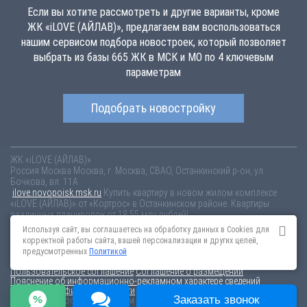
Если вы хотите рассмотреть и другие варианты, кроме
ЖК «iLOVE (АЙЛАВ)», предлагаем вам воспользоваться
нашим сервисом подбора новостроек, который позволяет
выбрать из базы 665 ЖК в МСК и МО по 4 ключевым
параметрам
Подобрать новостройку
ЖК «iLOVE (АЙЛАВ)»
Россия
Москва
Москва, г. Москва, СВАО, Останкинский р-он, ул.
Бочкова, вл. 11А
ilove.novopoisk.msk.ru
Купить квартиру в новом жилом комплексе
«iLOVE (АЙЛАВ)» от «Кортрос» в Останкинском районе. Квартиры
различных планировок от 18.55 млн рублей!
Используя сайт, вы соглашаетесь на обработку данных в Cookies для
Новостройки Санкт-Петербурга
Новостройки Москвы
корректной работы сайта, вашей персонализации и других целей,
Информация на сайте взята из открытых источников, не является
предусмотренных
Политикой
публичной офертой и распространяется для ознакомления.
Пользовательское соглашение
Соглашение о размещении
Пояснение об информационно-рекламном характере сведений
Политика конфиденциальности
Заказать звонок
По всем вопросам, связанным с актуальностью информации на