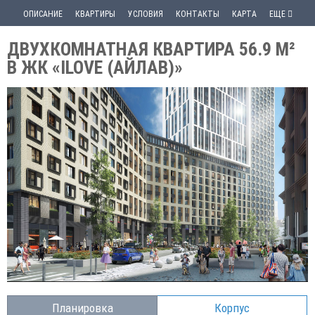
ОПИСАНИЕ
КВАРТИРЫ
УСЛОВИЯ
КОНТАКТЫ
КАРТА
ЕЩЕ
ДВУХКОМНАТНАЯ КВАРТИРА 56.9 М²
В ЖК «ILOVE (АЙЛАВ)»
Планировка
Корпус