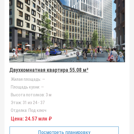
Двухкомнатная квартира 55.08 м²
Жилая площадь:
—
Площадь кухни:
—
Высота потолков:
3 м
Этаж:
31 из 24 - 37
Отделка:
Под ключ
Цена:
24.57 млн ₽
Посмотреть планировку