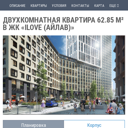
ОПИСАНИЕ
КВАРТИРЫ
УСЛОВИЯ
КОНТАКТЫ
КАРТА
ЕЩЕ
ДВУХКОМНАТНАЯ КВАРТИРА 62.85 М²
В ЖК «ILOVE (АЙЛАВ)»
Планировка
Корпус