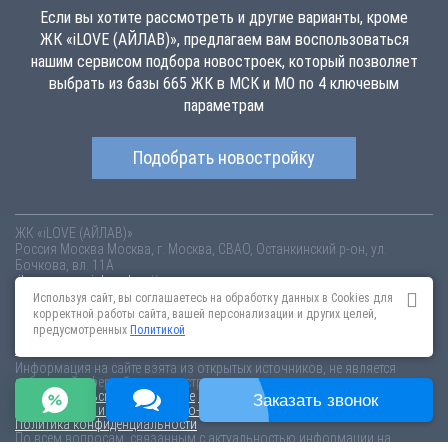
Если вы хотите рассмотреть и другие варианты, кроме
ЖК «iLOVE (АЙЛАВ)», предлагаем вам воспользоваться
нашим сервисом подбора новостроек, который позволяет
выбрать из базы 665 ЖК в МСК и МО по 4 ключевым
параметрам
Подобрать новостройку
ЖК «iLOVE (АЙЛАВ)»
Россия
Москва
Москва, г. Москва, СВАО, Останкинский р-он, ул.
Бочкова, вл. 11А
ilove.novopoisk.msk.ru
Купить квартиру в новом жилом комплексе
«iLOVE (АЙЛАВ)» от «Кортрос» в Останкинском районе. Квартиры
Используя сайт, вы соглашаетесь на обработку данных в Cookies для
различных планировок от 18.55 млн рублей!
корректной работы сайта, вашей персонализации и других целей,
предусмотренных
Политикой
Новостройки Санкт-Петербурга
Новостройки Москвы
Информация на сайте взята из открытых источников, не является
публичной офертой и распространяется для ознакомления.
Пользовательское соглашение
Соглашение о размещении
Заказать звонок
Пояснение об информационно-рекламном характере сведений
Политика конфиденциальности
По всем вопросам, связанным с актуальностью информации на