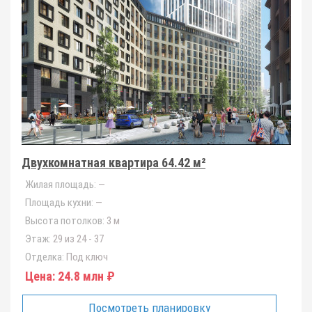
Двухкомнатная квартира 64.42 м²
Жилая площадь:
—
Площадь кухни:
—
Высота потолков:
3 м
Этаж:
29 из 24 - 37
Отделка:
Под ключ
Цена:
24.8 млн ₽
Посмотреть планировку