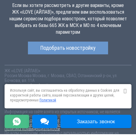
Если вы хотите рассмотреть и другие варианты, кроме
ЖК «iLOVE (АЙЛАВ)», предлагаем вам воспользоваться
нашим сервисом подбора новостроек, который позволяет
выбрать из базы 665 ЖК в МСК и МО по 4 ключевым
параметрам
Подобрать новостройку
ЖК «iLOVE (АЙЛАВ)»
Россия
Москва
Москва, г. Москва, СВАО, Останкинский р-он, ул.
Бочкова, вл. 11А
ilove.novopoisk.msk.ru
Купить квартиру в новом жилом комплексе
«iLOVE (АЙЛАВ)» от «Кортрос» в Останкинском районе. Квартиры
Используя сайт, вы соглашаетесь на обработку данных в Cookies для
различных планировок от 18.55 млн рублей!
корректной работы сайта, вашей персонализации и других целей,
предусмотренных
Политикой
Новостройки Санкт-Петербурга
Новостройки Москвы
Информация на сайте взята из открытых источников, не является
публичной офертой и распространяется для ознакомления.
Пользовательское соглашение
Соглашение о размещении
Заказать звонок
Пояснение об информационно-рекламном характере сведений
Политика конфиденциальности
По всем вопросам, связанным с актуальностью информации на