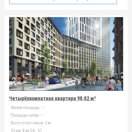
Четырёхкомнатная квартира 98.82 м²
Жилая площадь:
—
Площадь кухни:
—
Высота потолков:
3 м
Этаж:
8 из 24 - 37