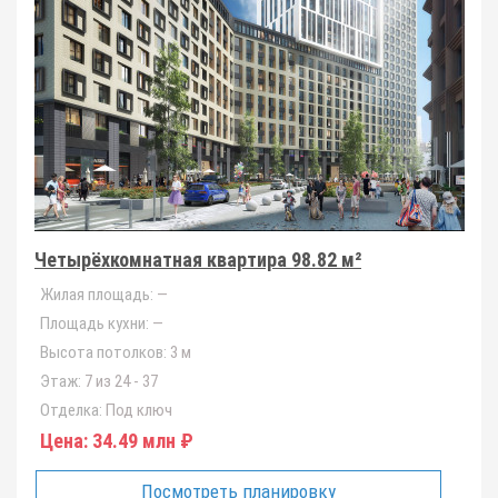
Четырёхкомнатная квартира 98.82 м²
Жилая площадь:
—
Площадь кухни:
—
Высота потолков:
3 м
Этаж:
7 из 24 - 37
Отделка:
Под ключ
Цена:
34.49 млн ₽
Посмотреть планировку