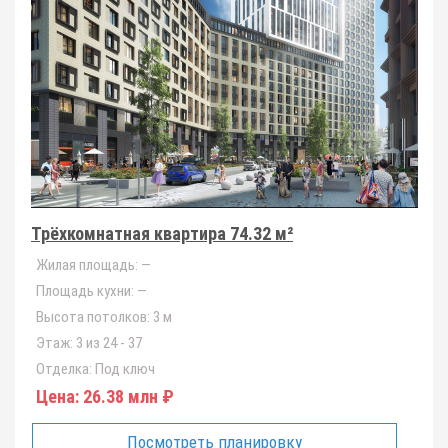
Трёхкомнатная квартира 74.32 м²
Жилая площадь:
—
Площадь кухни:
—
Высота потолков:
3 м
Этаж:
3 из 24 - 37
Отделка:
Под ключ
Цена:
26.38 млн ₽
Посмотреть планировку