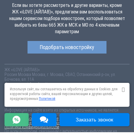
Если вы хотите рассмотреть и другие варианты, кроме
ЖК «iLOVE (АЙЛАВ)», предлагаем вам воспользоваться
нашим сервисом подбора новостроек, который позволяет
выбрать из базы 665 ЖК в МСК и МО по 4 ключевым
параметрам
Подобрать новостройку
ЖК «iLOVE (АЙЛАВ)»
Россия
Москва
Москва, г. Москва, СВАО, Останкинский р-он, ул.
Бочкова, вл. 11А
ilove.novopoisk.msk.ru
Купить квартиру в новом жилом комплексе
«iLOVE (АЙЛАВ)» от «Кортрос» в Останкинском районе. Квартиры
Используя сайт, вы соглашаетесь на обработку данных в Cookies для
различных планировок от 18.55 млн рублей!
корректной работы сайта, вашей персонализации и других целей,
предусмотренных
Политикой
Новостройки Санкт-Петербурга
Новостройки Москвы
Информация на сайте взята из открытых источников, не является
публичной офертой и распространяется для ознакомления.
Пользовательское соглашение
Соглашение о размещении
Заказать звонок
Пояснение об информационно-рекламном характере сведений
Политика конфиденциальности
По всем вопросам, связанным с актуальностью информации на