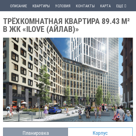
ОПИСАНИЕ
КВАРТИРЫ
УСЛОВИЯ
КОНТАКТЫ
КАРТА
ЕЩЕ
ТРЁХКОМНАТНАЯ КВАРТИРА 89.43 М²
В ЖК «ILOVE (АЙЛАВ)»
Планировка
Корпус